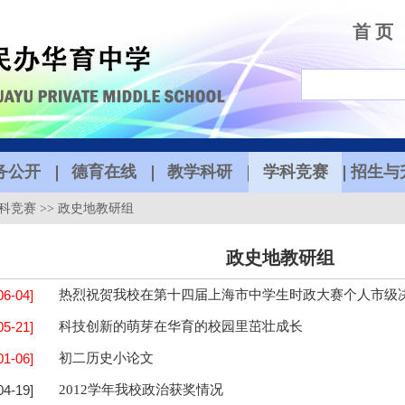
首 页
务公开
德育在线
教学科研
学科竞赛
招生与
科竞赛
>>
政史地教研组
政史地教研组
06-04]
热烈祝贺我校在第十四届上海市中学生时政大赛个人市级
05-21]
科技创新的萌芽在华育的校园里茁壮成长
01-06]
初二历史小论文
04-19]
2012学年我校政治获奖情况