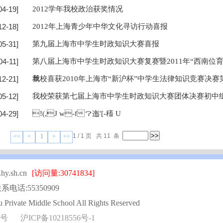
04-19]
2012学年我校政治获奖情况
12-18]
2012年上海青少年中华文化寻访行动喜报
05-31]
第九届上海市中学生时政知识大赛喜报
04-11]
第八届上海市中学生时政知识大赛复赛暨2011年“西南位
12-21]
单
我校喜获2010年上海市“新沪杯”中学生法律知识竞赛决赛
05-12]
我校荣获第七届上海市中学生时政知识大赛团体决赛初中
04-29]
!(,J w-f？迤'[-稸 U
1 / 1 页 共 11 条
<<
<
1
>
>>
.sh.cn
[访问量:30741834]
系电话:55350909
Private Middle School All Rights Reserved
4号
沪ICP备10218556号-1