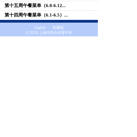
华育中学简介（2015年版）
办学宗旨与办学理念
学校概况
上海市民办华育中学校服采购项目
6月防病提示
第十七周午餐菜单（6.22-6.2...
全国爱眼日｜关掉小屏幕，一起“望