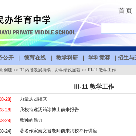
首 页
务公开
德育在线
教学科研
学科竞赛
招生与
明创建
>>
III 内涵发展持续，办学绩效显著
>>
III-11 教学工作
III-11 教学工作
08-28]
力量从团结来
08-28]
我校特邀汤筠冰博士前来报告
08-28]
数独的魅力
08-24]
著名作家秦文君老师前来我校举行讲座