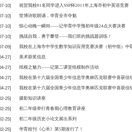
07-10]
祝贺我校81名同学进入SSP杯2011年上海市初中英语竞赛
07-10]
世博诗歌朗诵，华育全市夺魁
07-10]
惊心动魄一瞬间——记华育中学预初年级24点大赛决赛
07-10]
挑战自我，勇于攀登——我们班的挑战题训练！
07-09]
我校在上海市中学生数学知识应用竞赛决赛（初中组）中
04-27]
美术获奖信息
04-27]
纸模之魅力——记第二课堂纸模制作活动
04-27]
我校在第十六届全国青少年信息学奥林匹克联赛中喜获佳
04-27]
我校在第十六届全国青少年信息学奥林匹克联赛中喜获佳
02-25]
摄影知识讲座
02-25]
初二年级举行青春期心理教育讲座
02-25]
初二年级历史小论文展出系列
02-25]
华育校刊《心禾》第5期发行了！