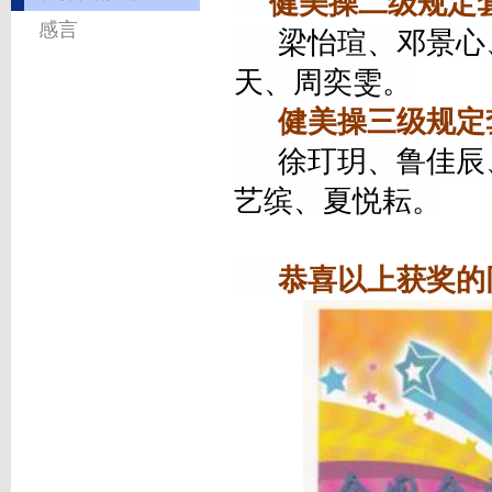
健美操二级规定
感言
梁怡瑄、邓景心、
天、周奕雯。
健美操三级规定
徐玎玥、鲁佳辰、
艺缤、夏悦耘。
恭喜以上获奖的